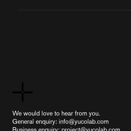
We would love to hear from you.
General enquiry:
info@yucolab.com
Business enquiry:
project@yucolab.com