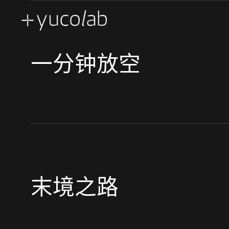
品牌创新体验 | 零售及企业
当代艺术装置
公共艺术及企业
创意工程及技术
体验馆
市场激活
博物馆及
一分钟放空
房产销售展厅
展示空间叙述
UX | UI 用户体验 界面设计
末境之路