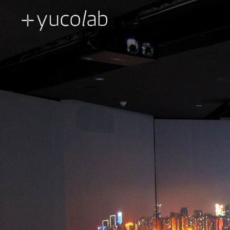
品牌创新体验 | 零售及企业
当代艺术装置
公共艺术及企业
创意工程及技术
体验馆
市场激活
博物馆及
房产销售展厅
展示空间叙述
UX | UI 用户体验 界面设计